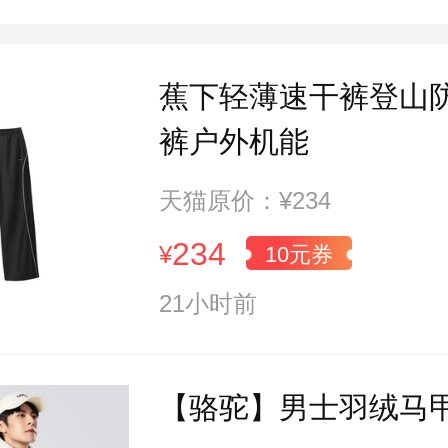
蕉下轻薄速干裤登山
裤户外机能
天猫原价：¥234
234
¥
10元券
21小时前
【骆驼】男士羽绒马