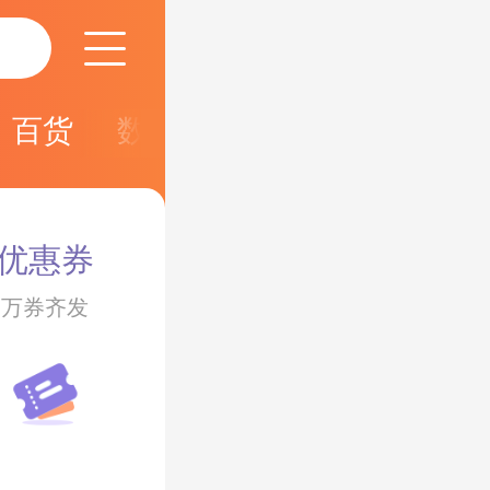
百货
数码
家电
个护
护
优惠券
万券齐发