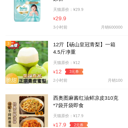
天猫原价：¥29.9
29.9
¥
3小时前
月销600000
3
12亓【砀山皇冠青梨】一箱
4.5斤净重
天猫原价：¥12
12
3元券
¥
2小时前
月销100
西奥图麻酱红油鲜凉皮310克
*7袋开袋即食
天猫原价：¥17.9
17.9
2元券
¥