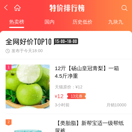
热卖榜
国内
历史低价
九块九
15:00-18:00
发布于今天18:00
1
12亓【砀山皇冠青梨】一箱
4.5斤净重
天猫原价：¥12
12
13元券
¥
3小时前
月销10000
2
【类胎脂】新帮宝适一级帮纸
尿裤